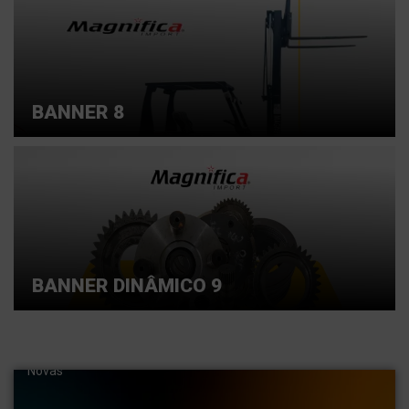
BANNER 8
BANNER DINÂMICO 9
Entre em contato conosco e saiba mais
Importamos Peças para máquinas pesadas. Pás,
carregadeiras, escavadeiras hidráulicas . Empilhadeiras
Novas