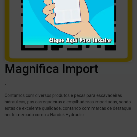
Magnifica Import
.
Contamos com diversos produtos e pecas para escavadeiras
hidraulicas, pas carregadeiras e empilhadeiras importadas, sendo
estas de excelente qualidade, contando com marcas de destaque
neste mercado como a Handok Hydraulic.