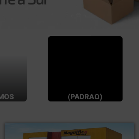
MOS
(PADRAO)